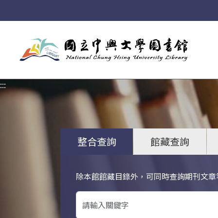
:::
:::
整合查詢
館藏查詢
除本館館藏目錄外，可同時查詢期刊文章
關鍵字搜尋