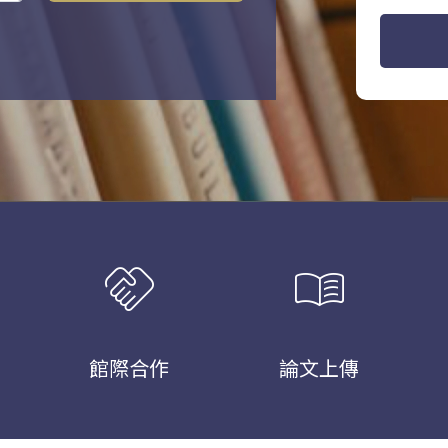
handshake
menu_book
館際合作
論文上傳