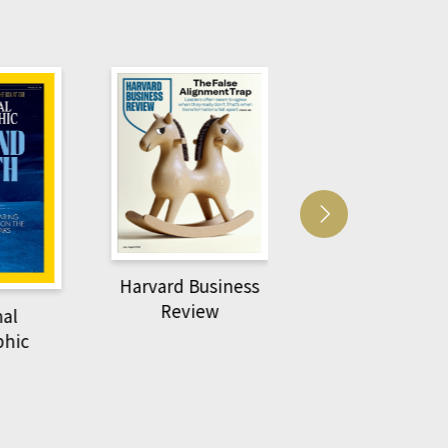
usiness
ACS Catalysi
萌動力一頁漫畫學生
ew
物力學