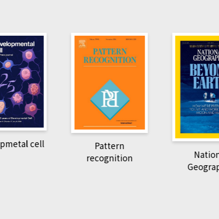
Harvard B
attern
Revi
National
ognition
Geographic