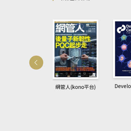
Developmetal cell
管人(kono平台)
P
rec