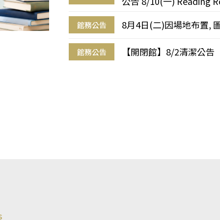
公告 8/10(一) Reading R
8月4日(二)因場地布置, 
館務公告
【開閉館】8/2清潔公告
館務公告
s