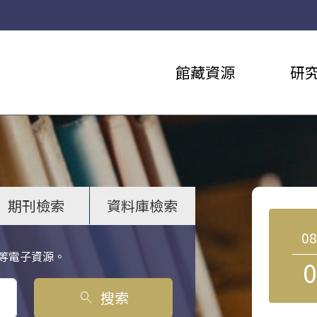
館藏資源
研
期刊檢索
資料庫檢索
0
等電子資源。
0
搜索
search