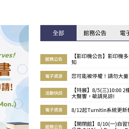
全部
館務公告
電
【影印機公告】影印機多
館務公告
知
您可能被停權！請勿大量
電子資源
【特展】8/5(三)10:0
活動快訊
大聲響，敬請見諒!
8/12起Turnitin系
電子資源
【開閉館】8/10(一)
館務公告