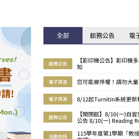
全部
館務公告
電
【影印機公告】影印機多
館務公告
知
您可能被停權！請勿大量
電子資源
8/12起Turnitin系
電子資源
【開閉館】8/10(一)
館務公告
公告 8/10(一) Reading R
115學年度第1學期「
活動快訊