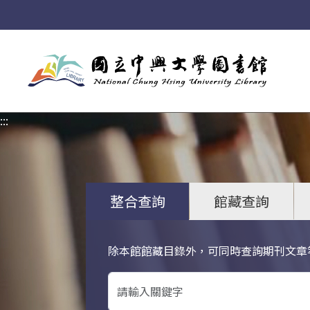
:::
:::
整合查詢
館藏查詢
除本館館藏目錄外，可同時查詢期刊文章
關鍵字搜尋