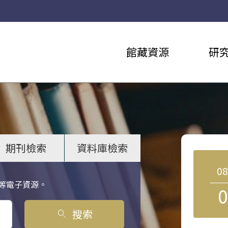
館藏資源
研
期刊檢索
資料庫檢索
0
等電子資源。
0
搜索
search