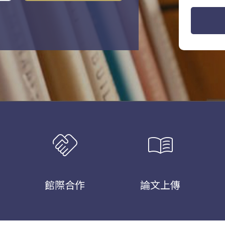
handshake
menu_book
館際合作
論文上傳