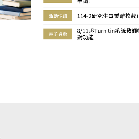
申請!
114-2研究生畢業離校
活動快訊
8/11起Turnitin系
電子資源
對功能
s