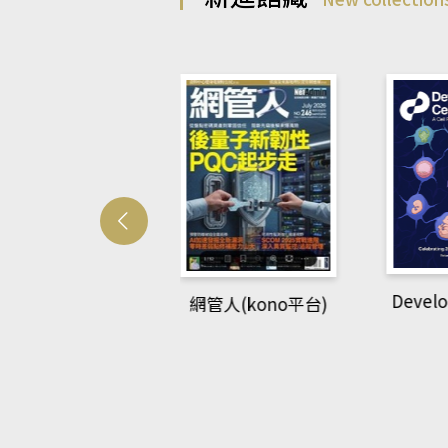
Develo
網管人(kono平台)
中英語教室(AEB
lking Library平
台)