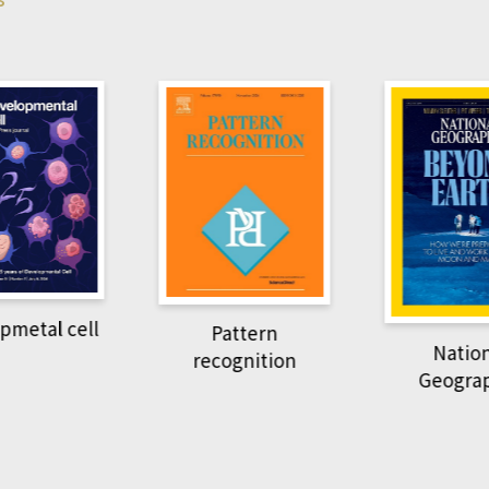
pmetal cell
Pattern
Natio
recognition
Geogra