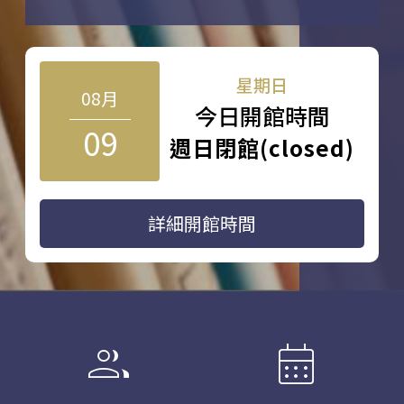
星期日
08月
今日開館時間
09
週日閉館(closed)
詳細開館時間
group
calendar_month