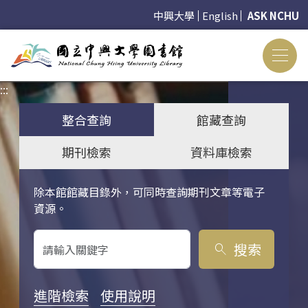
中興大學
English
ASK NCHU
:::
:::
整合查詢
館藏查詢
期刊檢索
資料庫檢索
除本館館藏目錄外，可同時查詢期刊文章等電子
關鍵字搜尋
資源。
搜索
search
進階檢索
使用說明