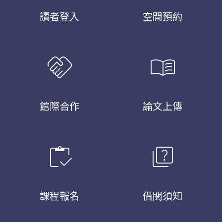
讀者登入
空間預約
handshake
menu_book
館際合作
論文上傳
inventory
quiz
課程報名
借閱須知