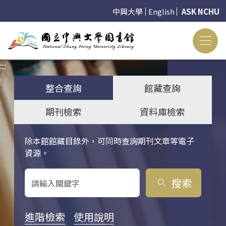
中興大學
English
ASK NCHU
:::
:::
整合查詢
館藏查詢
期刊檢索
資料庫檢索
除本館館藏目錄外，可同時查詢期刊文章等電子
關鍵字搜尋
資源。
搜索
search
進階檢索
使用說明