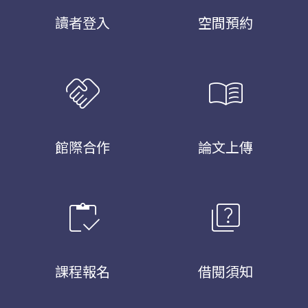
讀者登入
空間預約
handshake
menu_book
館際合作
論文上傳
inventory
quiz
課程報名
借閱須知