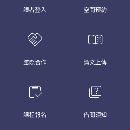
讀者登入
空間預約
handshake
menu_book
館際合作
論文上傳
inventory
quiz
課程報名
借閱須知