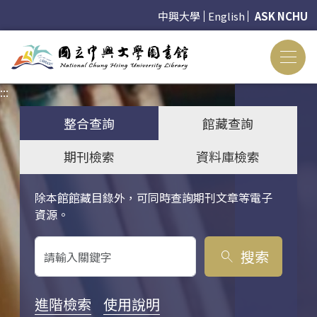
中興大學
English
ASK NCHU
:::
:::
整合查詢
館藏查詢
期刊檢索
資料庫檢索
除本館館藏目錄外，可同時查詢期刊文章等電子
關鍵字搜尋
資源。
搜索
search
進階檢索
使用說明