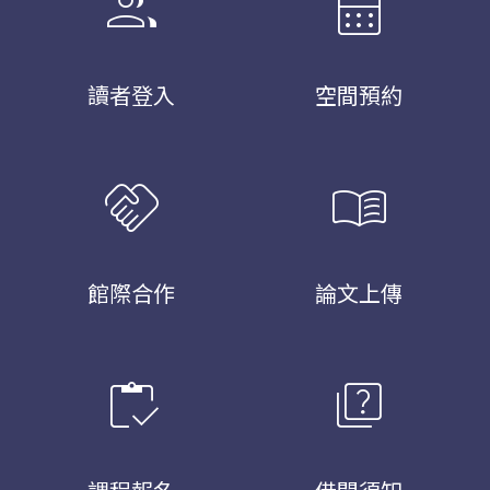
group
calendar_month
讀者登入
空間預約
handshake
menu_book
館際合作
論文上傳
inventory
quiz