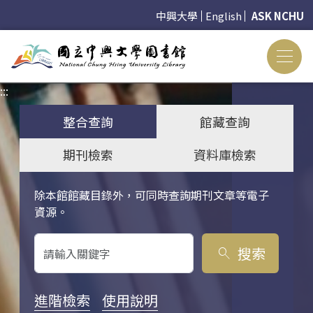
中興大學
English
ASK NCHU
:::
:::
整合查詢
館藏查詢
期刊檢索
資料庫檢索
除本館館藏目錄外，可同時查詢期刊文章等電子
關鍵字搜尋
資源。
搜索
search
進階檢索
使用說明