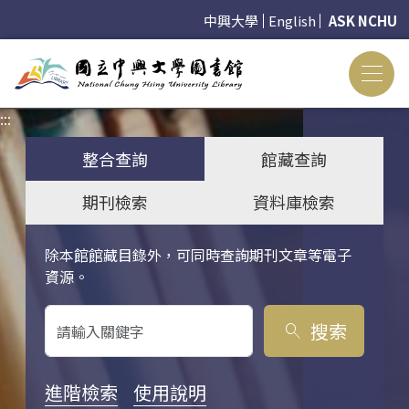
中興大學
English
ASK NCHU
:::
:::
整合查詢
館藏查詢
期刊檢索
資料庫檢索
除本館館藏目錄外，可同時查詢期刊文章等電子
關鍵字搜尋
資源。
搜索
search
進階檢索
使用說明