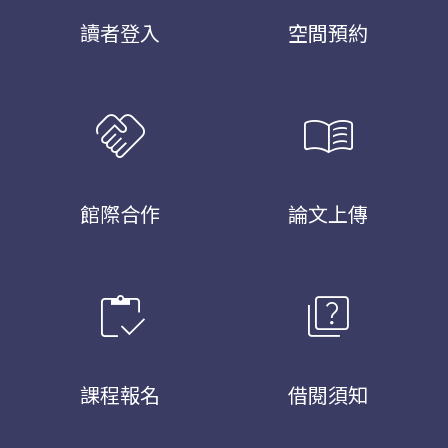
讀者登入
空間預約
handshake
menu_book
館際合作
論文上傳
inventory
quiz
課程報名
借閱須知