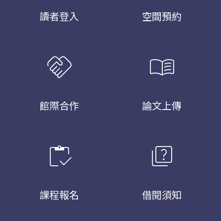
讀者登入
空間預約
handshake
menu_book
館際合作
論文上傳
inventory
quiz
課程報名
借閱須知