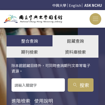
中興大學
English
ASK NCHU
:::
:::
整合查詢
館藏查詢
期刊檢索
資料庫檢索
除本館館藏目錄外，可同時查詢期刊文章等電子
關鍵字搜尋
資源。
搜索
search
進階檢索
使用說明