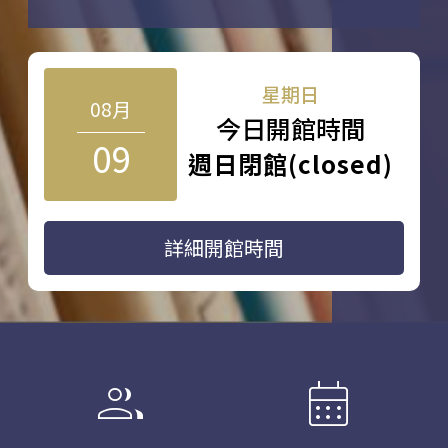
星期日
08月
今日開館時間
09
週日閉館(closed)
詳細開館時間
group
calendar_month