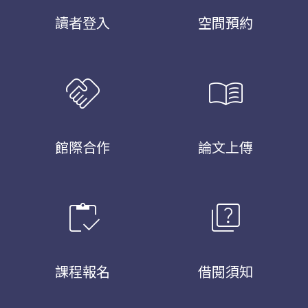
讀者登入
空間預約
handshake
menu_book
館際合作
論文上傳
inventory
quiz
課程報名
借閱須知