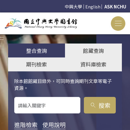
中興大學
English
ASK NCHU
:::
:::
整合查詢
館藏查詢
期刊檢索
資料庫檢索
除本館館藏目錄外，可同時查詢期刊文章等電子
關鍵字搜尋
資源。
搜索
search
進階檢索
使用說明