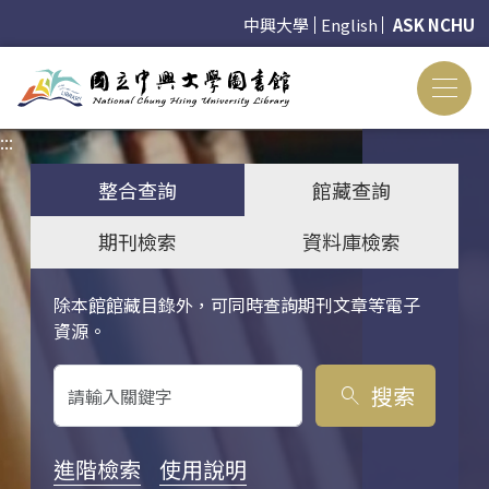
中興大學
English
ASK NCHU
:::
:::
整合查詢
館藏查詢
期刊檢索
資料庫檢索
除本館館藏目錄外，可同時查詢期刊文章等電子
關鍵字搜尋
資源。
搜索
search
進階檢索
使用說明