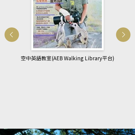
)
網管人(kono平台)