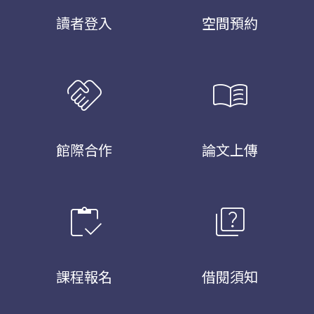
讀者登入
空間預約
handshake
menu_book
館際合作
論文上傳
inventory
quiz
課程報名
借閱須知