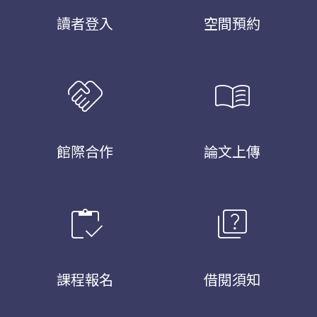
讀者登入
空間預約
handshake
menu_book
館際合作
論文上傳
inventory
quiz
課程報名
借閱須知