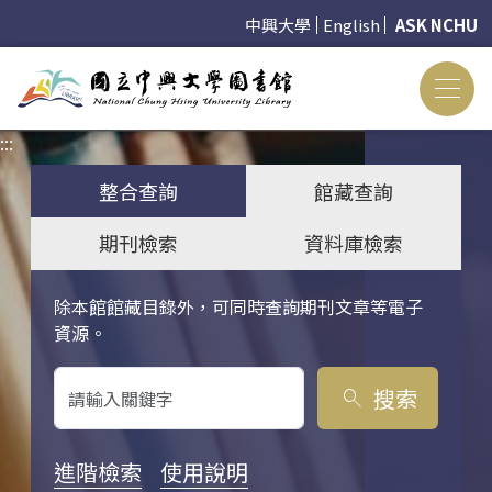
中興大學
English
ASK NCHU
:::
:::
整合查詢
館藏查詢
期刊檢索
資料庫檢索
除本館館藏目錄外，可同時查詢期刊文章等電子
關鍵字搜尋
資源。
搜索
search
進階檢索
使用說明