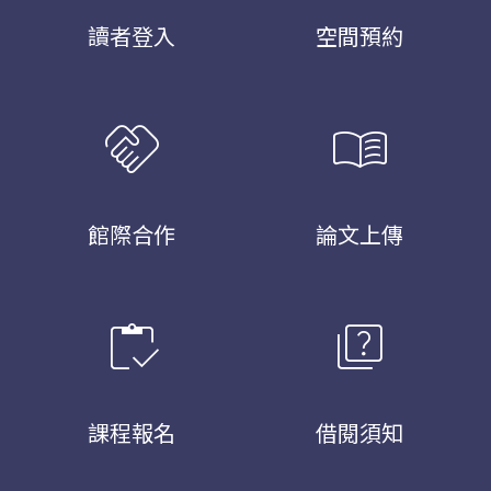
讀者登入
空間預約
handshake
menu_book
館際合作
論文上傳
inventory
quiz
課程報名
借閱須知