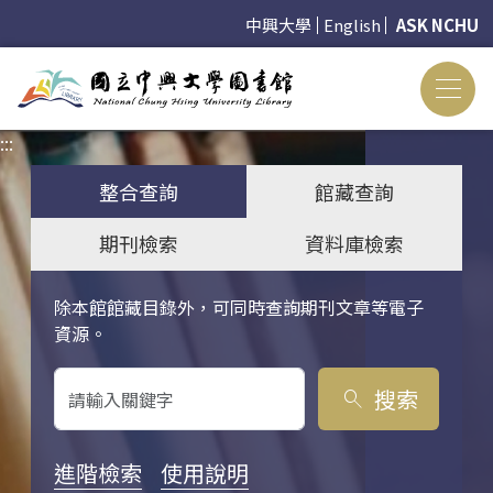
中興大學
English
ASK NCHU
:::
:::
整合查詢
館藏查詢
期刊檢索
資料庫檢索
除本館館藏目錄外，可同時查詢期刊文章等電子
關鍵字搜尋
資源。
搜索
search
進階檢索
使用說明