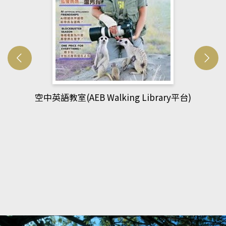
台)
網管人(kono平台)