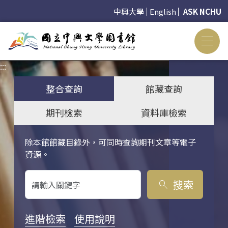
中興大學
English
ASK NCHU
:::
:::
整合查詢
館藏查詢
期刊檢索
資料庫檢索
除本館館藏目錄外，可同時查詢期刊文章等電子
關鍵字搜尋
資源。
搜索
search
進階檢索
使用說明