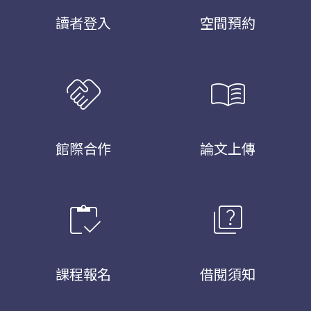
讀者登入
空間預約
handshake
menu_book
館際合作
論文上傳
inventory
quiz
課程報名
借閱須知