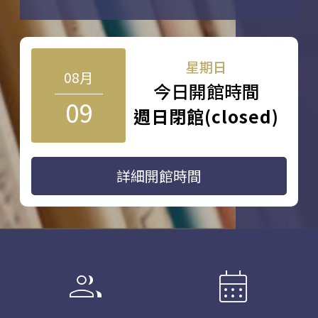
星期日
08月
今日開館時間
09
週日閉館(closed)
詳細開館時間
group
calendar_month