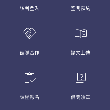
讀者登入
空間預約
handshake
menu_book
館際合作
論文上傳
inventory
quiz
課程報名
借閱須知