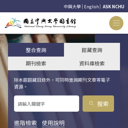
中興大學
English
ASK NCHU
:::
:::
整合查詢
館藏查詢
期刊檢索
資料庫檢索
除本館館藏目錄外，可同時查詢期刊文章等電子
關鍵字搜尋
資源。
搜索
search
進階檢索
使用說明