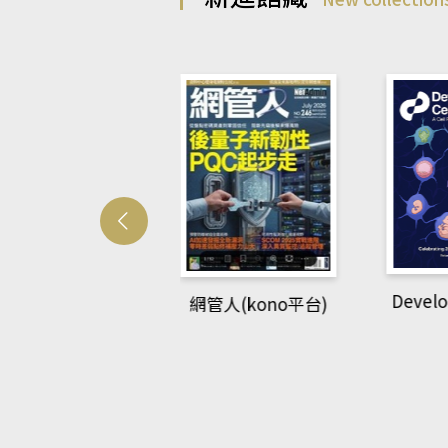
Developmetal cell
管人(kono平台)
P
rec