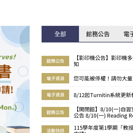
全部
館務公告
電
【影印機公告】影印機多
館務公告
知
您可能被停權！請勿大量
電子資源
8/12起Turnitin系
電子資源
【開閉館】8/10(一)
館務公告
公告 8/10(一) Reading R
115學年度第1學期「
活動快訊