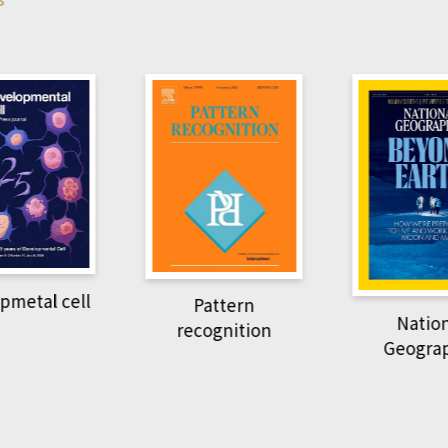
Harvard B
attern
Revi
National
ognition
Geographic