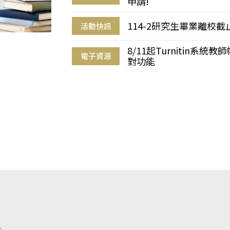
申請!
114-2研究生畢業離校
活動快訊
8/11起Turnitin系
電子資源
對功能
s