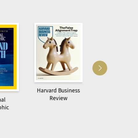
usiness
ACS Catalysi
萌動力一頁漫畫學生
ew
物力學