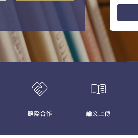
handshake
menu_book
館際合作
論文上傳