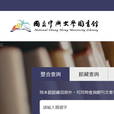
:::
:::
整合查詢
館藏查詢
除本館館藏目錄外，可同時查詢期刊文章
關鍵字搜尋