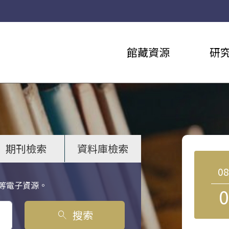
館藏資源
研
期刊檢索
資料庫檢索
0
等電子資源。
0
搜索
search