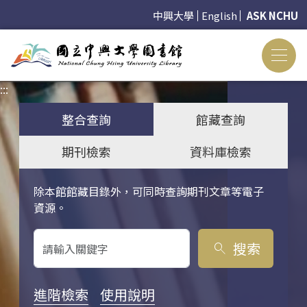
中興大學
English
ASK NCHU
:::
:::
整合查詢
館藏查詢
期刊檢索
資料庫檢索
除本館館藏目錄外，可同時查詢期刊文章等電子
關鍵字搜尋
資源。
搜索
search
進階檢索
使用說明