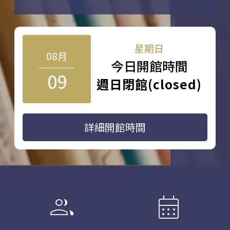
星期日
08月
今日開館時間
09
週日閉館(closed)
詳細開館時間
group
calendar_month