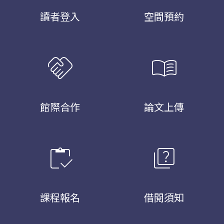
讀者登入
空間預約
handshake
menu_book
館際合作
論文上傳
inventory
quiz
課程報名
借閱須知