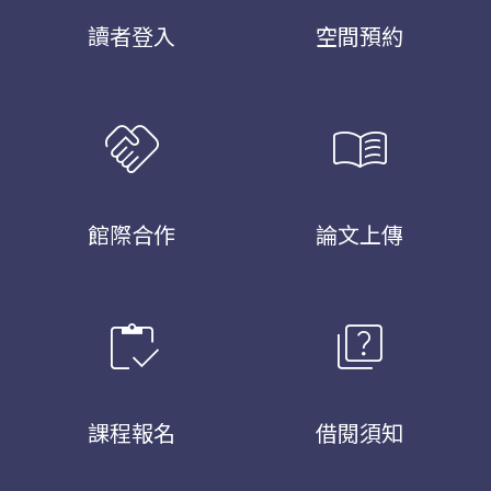
讀者登入
空間預約
handshake
menu_book
館際合作
論文上傳
inventory
quiz
課程報名
借閱須知