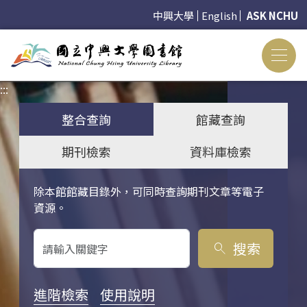
中興大學
English
ASK NCHU
:::
:::
整合查詢
館藏查詢
期刊檢索
資料庫檢索
除本館館藏目錄外，可同時查詢期刊文章等電子
關鍵字搜尋
資源。
搜索
search
進階檢索
使用說明