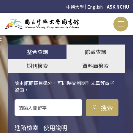
中興大學
English
ASK NCHU
:::
:::
整合查詢
館藏查詢
期刊檢索
資料庫檢索
除本館館藏目錄外，可同時查詢期刊文章等電子
關鍵字搜尋
資源。
搜索
search
進階檢索
使用說明