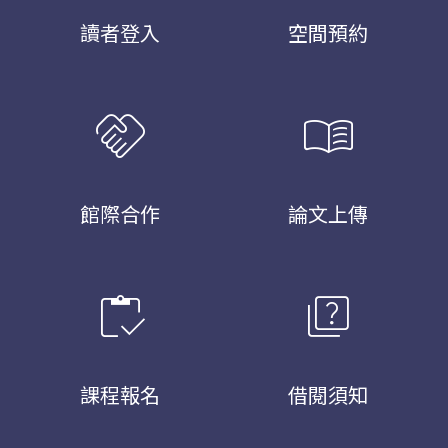
讀者登入
空間預約
handshake
menu_book
館際合作
論文上傳
inventory
quiz
課程報名
借閱須知