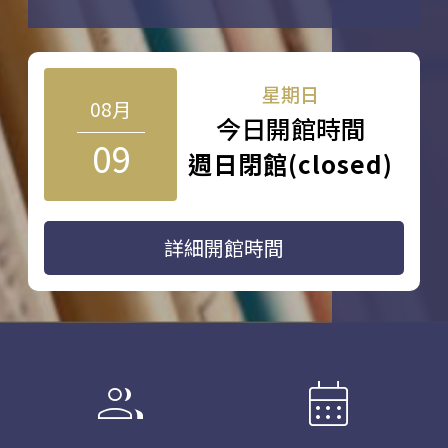
星期日
08月
今日開館時間
09
週日閉館(closed)
詳細開館時間
group
calendar_month