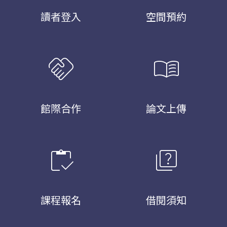
讀者登入
空間預約
handshake
menu_book
館際合作
論文上傳
inventory
quiz
課程報名
借閱須知