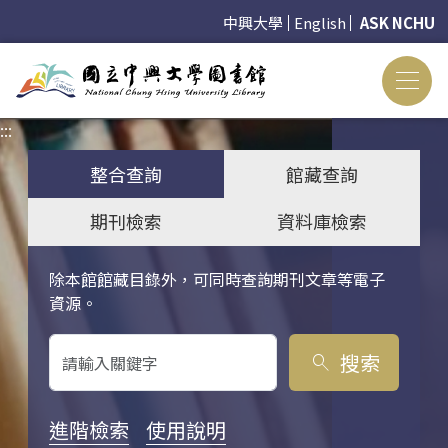
中興大學
English
ASK NCHU
:::
:::
整合查詢
館藏查詢
期刊檢索
資料庫檢索
除本館館藏目錄外，可同時查詢期刊文章等電子
關鍵字搜尋
資源。
搜索
search
進階檢索
使用說明