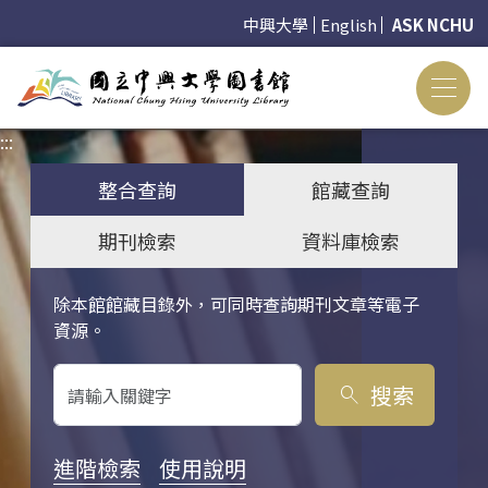
中興大學
English
ASK NCHU
:::
:::
整合查詢
館藏查詢
期刊檢索
資料庫檢索
除本館館藏目錄外，可同時查詢期刊文章等電子
關鍵字搜尋
資源。
搜索
search
進階檢索
使用說明