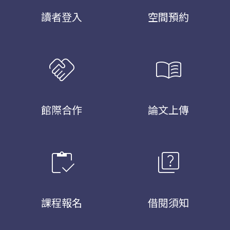
讀者登入
空間預約
handshake
menu_book
館際合作
論文上傳
inventory
quiz
課程報名
借閱須知