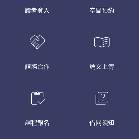
讀者登入
空間預約
handshake
menu_book
館際合作
論文上傳
inventory
quiz
課程報名
借閱須知