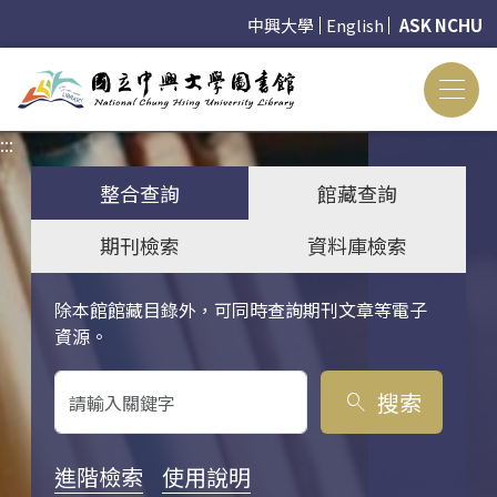
中興大學
English
ASK NCHU
:::
:::
整合查詢
館藏查詢
期刊檢索
資料庫檢索
除本館館藏目錄外，可同時查詢期刊文章等電子
關鍵字搜尋
資源。
搜索
search
進階檢索
使用說明