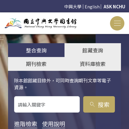
中興大學
English
ASK NCHU
:::
:::
整合查詢
館藏查詢
期刊檢索
資料庫檢索
除本館館藏目錄外，可同時查詢期刊文章等電子
關鍵字搜尋
資源。
搜索
search
進階檢索
使用說明