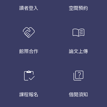
讀者登入
空間預約
handshake
menu_book
館際合作
論文上傳
inventory
quiz
課程報名
借閱須知