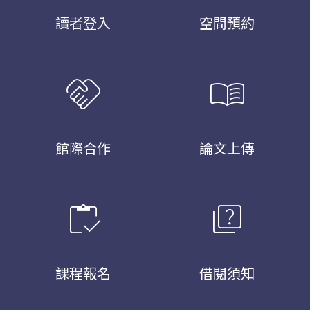
讀者登入
空間預約
handshake
menu_book
館際合作
論文上傳
inventory
quiz
課程報名
借閱須知