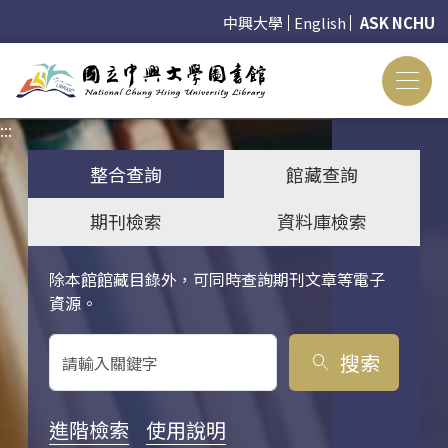
中興大學
English
ASK NCHU
:::
:::
整合查詢
館藏查詢
期刊檢索
資料庫檢索
除本館館藏目錄外，可同時查詢期刊文章等電子
關鍵字搜尋
資源。
搜索
search
進階檢索
使用說明