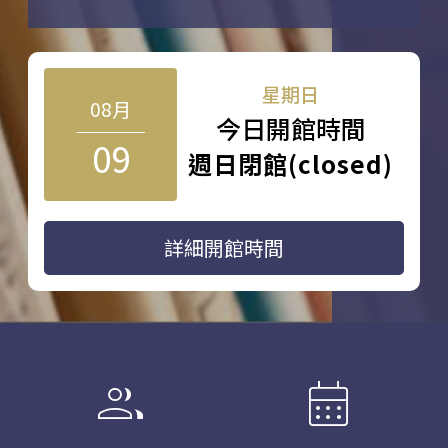
星期日
08月
今日開館時間
09
週日閉館(closed)
詳細開館時間
group
calendar_month