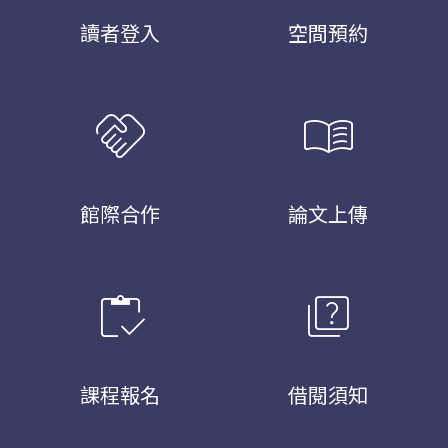
讀者登入
空間預約
handshake
menu_book
館際合作
論文上傳
inventory
quiz
課程報名
借閱須知