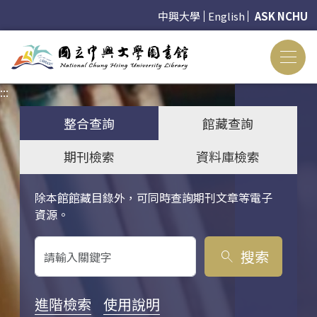
中興大學
English
ASK NCHU
:::
:::
整合查詢
館藏查詢
期刊檢索
資料庫檢索
除本館館藏目錄外，可同時查詢期刊文章等電子
關鍵字搜尋
資源。
搜索
search
進階檢索
使用說明