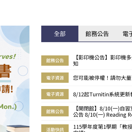
全部
館務公告
電
【影印機公告】影印機多
館務公告
知
您可能被停權！請勿大量
電子資源
8/12起Turnitin系
電子資源
【開閉館】8/10(一)
館務公告
公告 8/10(一) Reading R
115學年度第1學期「
活動快訊