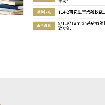
申請!
114-2研究生畢業離校
活動快訊
8/11起Turnitin系
電子資源
對功能
s