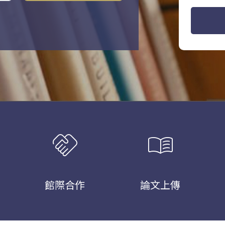
handshake
menu_book
館際合作
論文上傳