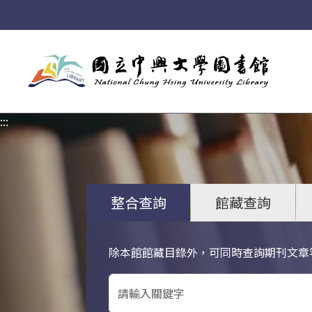
:::
:::
整合查詢
館藏查詢
除本館館藏目錄外，可同時查詢期刊文章
關鍵字搜尋