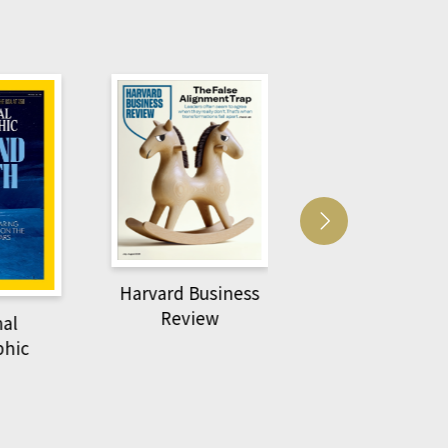
usiness
ACS Catalysi
萌動力一頁漫畫學生
ew
物力學