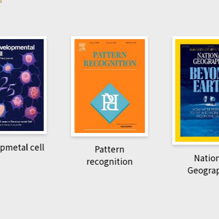
Harvard B
attern
Revi
National
ognition
Geographic