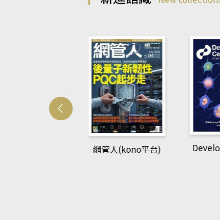
Developmetal cell
管人(kono平台)
P
rec