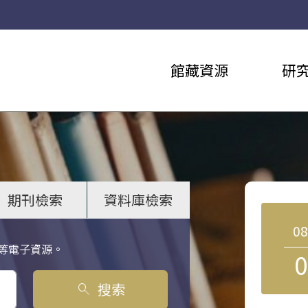
館藏資源
研
期刊檢索
資料庫檢索
0
等電子資源。
0
搜索
search