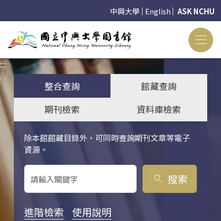
中興大學
English
ASK NCHU
:::
:::
整合查詢
館藏查詢
期刊檢索
資料庫檢索
除本館館藏目錄外，可同時查詢期刊文章等電子
關鍵字搜尋
資源。
搜索
search
進階檢索
使用說明