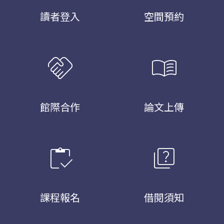
讀者登入
空間預約
handshake
menu_book
館際合作
論文上傳
inventory
quiz
課程報名
借閱須知