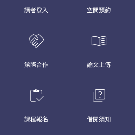
讀者登入
空間預約
handshake
menu_book
館際合作
論文上傳
inventory
quiz
課程報名
借閱須知