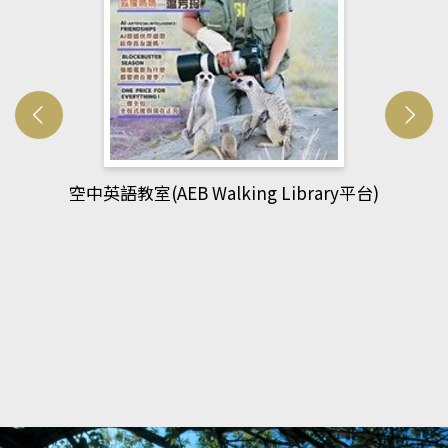
)
網管人(kono平台)