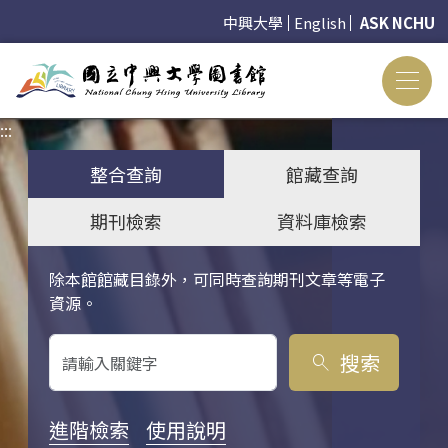
中興大學
English
ASK NCHU
:::
:::
整合查詢
館藏查詢
期刊檢索
資料庫檢索
除本館館藏目錄外，可同時查詢期刊文章等電子
關鍵字搜尋
資源。
搜索
search
進階檢索
使用說明