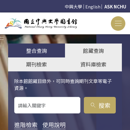
中興大學
English
ASK NCHU
:::
:::
整合查詢
館藏查詢
期刊檢索
資料庫檢索
除本館館藏目錄外，可同時查詢期刊文章等電子
關鍵字搜尋
資源。
搜索
search
進階檢索
使用說明