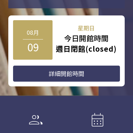
星期日
08月
今日開館時間
09
週日閉館(closed)
詳細開館時間
group
calendar_month