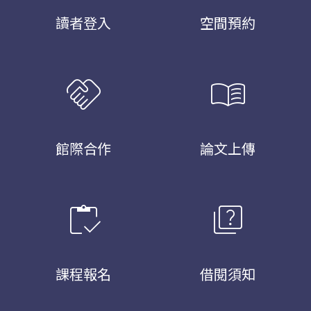
讀者登入
空間預約
handshake
menu_book
館際合作
論文上傳
inventory
quiz
課程報名
借閱須知