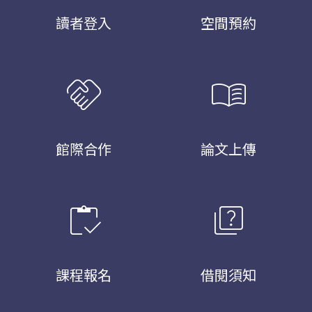
讀者登入
空間預約
handshake
menu_book
館際合作
論文上傳
inventory
quiz
課程報名
借閱須知