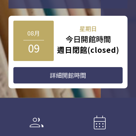
星期日
08月
今日開館時間
09
週日閉館(closed)
詳細開館時間
group
calendar_month