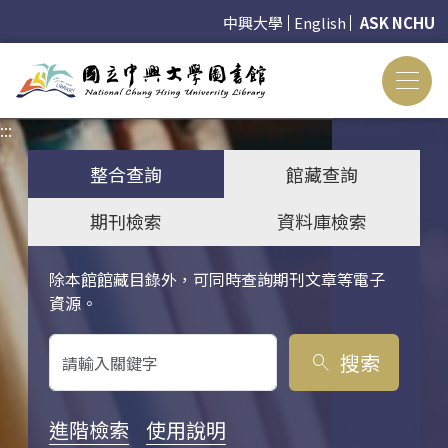
中興大學
English
ASK NCHU
:::
:::
整合查詢
館藏查詢
期刊檢索
資料庫檢索
除本館館藏目錄外，可同時查詢期刊文章等電子
關鍵字搜尋
資源。
搜索
search
進階檢索
使用說明