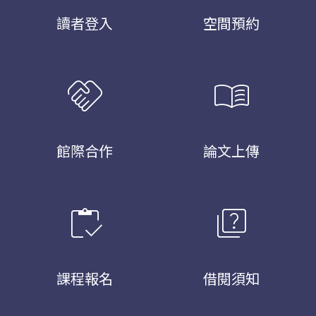
讀者登入
空間預約
handshake
menu_book
館際合作
論文上傳
inventory
quiz
課程報名
借閱須知