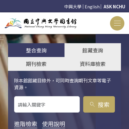
中興大學
English
ASK NCHU
:::
:::
整合查詢
館藏查詢
期刊檢索
資料庫檢索
除本館館藏目錄外，可同時查詢期刊文章等電子
關鍵字搜尋
資源。
搜索
search
進階檢索
使用說明