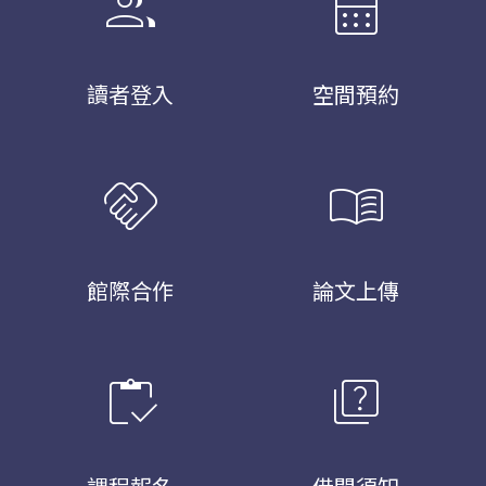
group
calendar_month
讀者登入
空間預約
handshake
menu_book
館際合作
論文上傳
inventory
quiz