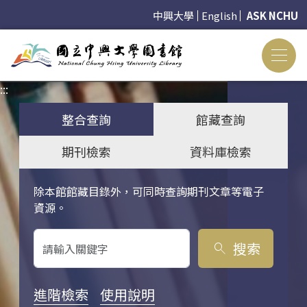
中興大學
English
ASK NCHU
:::
:::
整合查詢
館藏查詢
期刊檢索
資料庫檢索
除本館館藏目錄外，可同時查詢期刊文章等電子
關鍵字搜尋
資源。
搜索
search
進階檢索
使用說明