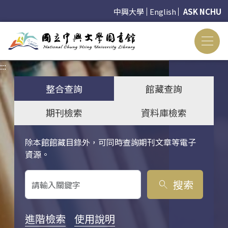
中興大學
English
ASK NCHU
:::
:::
整合查詢
館藏查詢
期刊檢索
資料庫檢索
除本館館藏目錄外，可同時查詢期刊文章等電子
關鍵字搜尋
資源。
搜索
search
進階檢索
使用說明