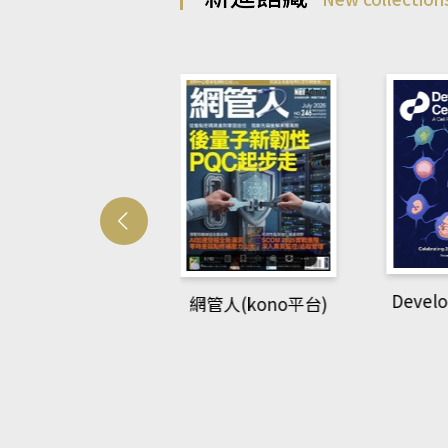
Develo
網管人(kono平台)
中英語教室(AEB
lking Library平
台)