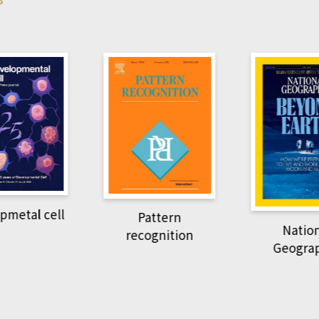
pmetal cell
Pattern
Natio
recognition
Geogra