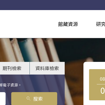
館藏資源
研
期刊檢索
資料庫檢索
0
等電子資源。
0
搜索
search