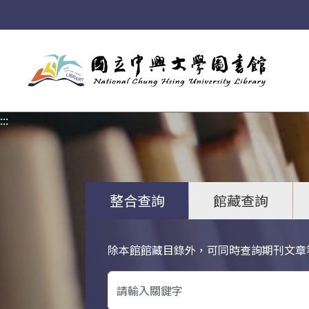
:::
:::
整合查詢
館藏查詢
除本館館藏目錄外，可同時查詢期刊文章
關鍵字搜尋