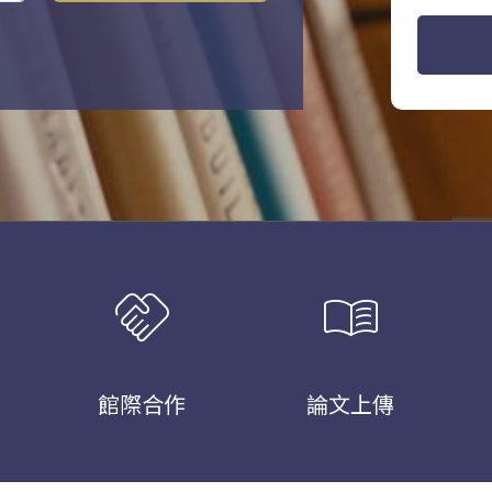
handshake
menu_book
館際合作
論文上傳