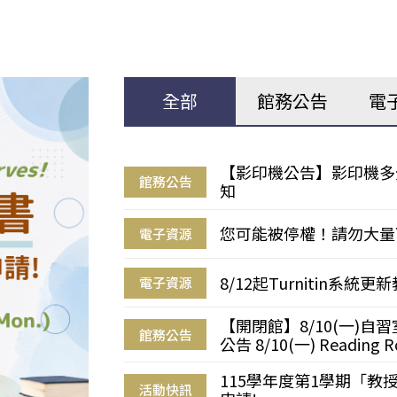
全部
館務公告
電
【影印機公告】影印機多
館務公告
知
您可能被停權！請勿大量
電子資源
8/12起Turnitin系
電子資源
【開閉館】8/10(一)
館務公告
公告 8/10(一) Reading R
115學年度第1學期「
活動快訊