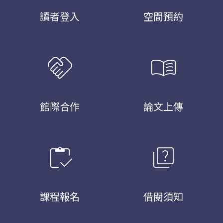
讀者登入
空間預約
handshake
menu_book
館際合作
論文上傳
inventory
quiz
課程報名
借閱須知