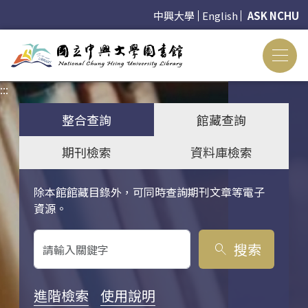
中興大學
English
ASK NCHU
:::
:::
整合查詢
館藏查詢
期刊檢索
資料庫檢索
除本館館藏目錄外，可同時查詢期刊文章等電子
關鍵字搜尋
資源。
搜索
search
進階檢索
使用說明