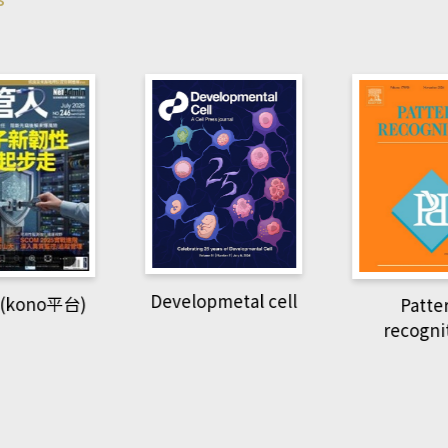
pmetal cell
Pattern
Natio
recognition
Geogra