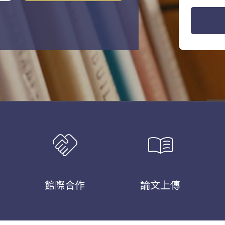
handshake
menu_book
館際合作
論文上傳