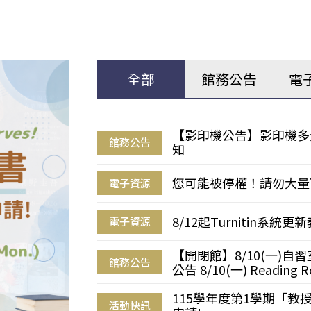
全部
館務公告
電
【影印機公告】影印機多
館務公告
知
您可能被停權！請勿大量
電子資源
8/12起Turnitin系
電子資源
【開閉館】8/10(一)
館務公告
公告 8/10(一) Reading R
115學年度第1學期「
活動快訊