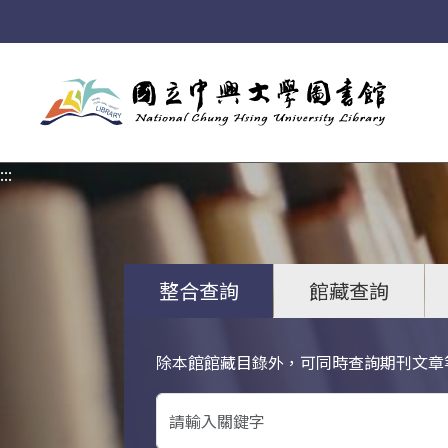
:::
:::
整合查詢
館藏查詢
除本館館藏目錄外，可同時查詢期刊文章
關鍵字搜尋