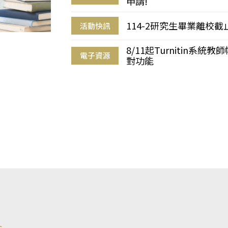
申請!
114-2研究生畢業離校
活動快訊
8/11起Turnitin系
電子資源
對功能
s