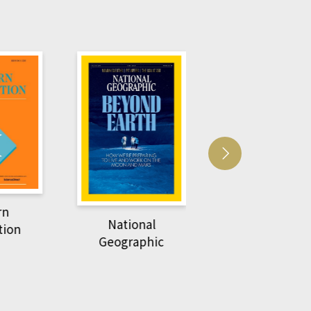
Harvard Business
萌動力一頁漫畫
Review
nal
物力學
phic