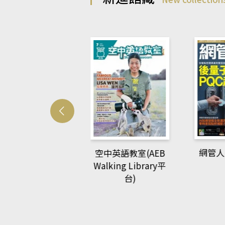
Develo
網管人(kono平台)
中英語教室(AEB
lking Library平
台)