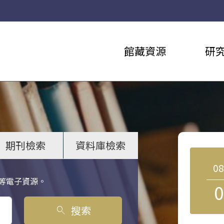
館藏資源
研
期刊檢索
資料庫檢索
0
等電子資源。
0
搜索
search