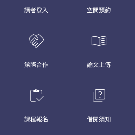
讀者登入
空間預約
handshake
menu_book
館際合作
論文上傳
inventory
quiz
課程報名
借閱須知