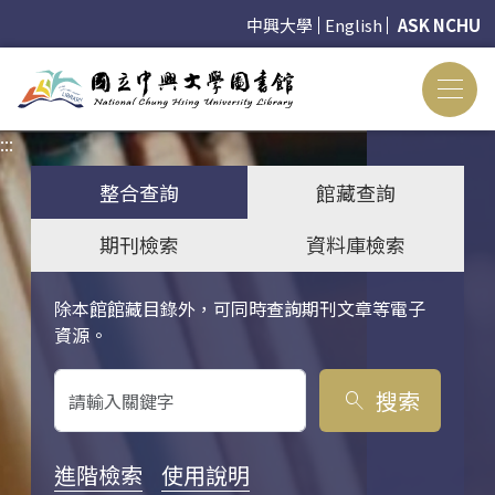
中興大學
English
ASK NCHU
:::
:::
整合查詢
館藏查詢
期刊檢索
資料庫檢索
除本館館藏目錄外，可同時查詢期刊文章等電子
關鍵字搜尋
資源。
搜索
search
進階檢索
使用說明