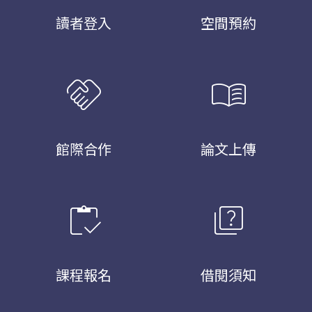
讀者登入
空間預約
handshake
menu_book
館際合作
論文上傳
inventory
quiz
課程報名
借閱須知