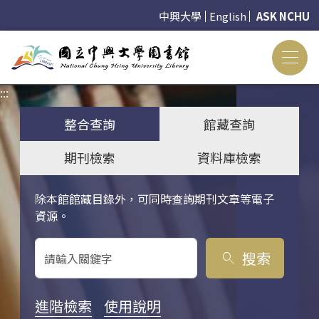
中興大學
English
ASK NCHU
:::
:::
整合查詢
館藏查詢
期刊檢索
資料庫檢索
除本館館藏目錄外，可同時查詢期刊文章等電子
關鍵字搜尋
資源。
搜索
search
進階檢索
使用說明