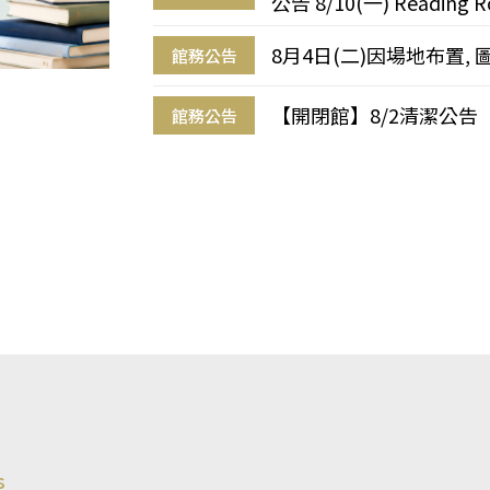
公告 8/10(一) Reading R
8月4日(二)因場地布置, 
館務公告
【開閉館】8/2清潔公告
館務公告
s