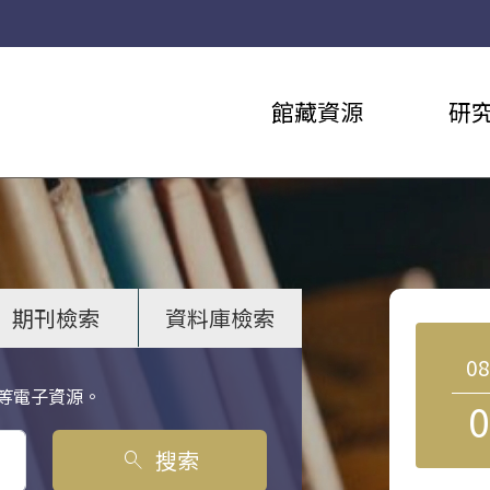
館藏資源
研
期刊檢索
資料庫檢索
0
等電子資源。
0
搜索
search