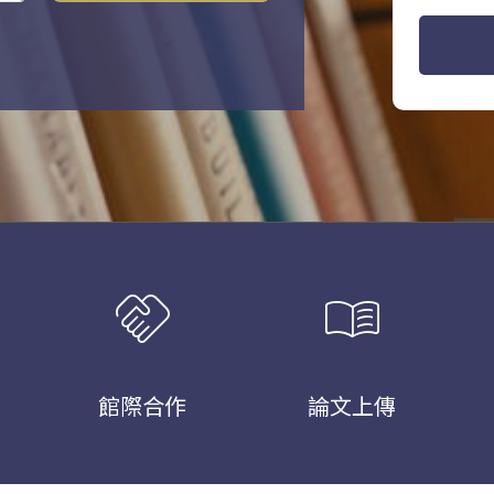
handshake
menu_book
館際合作
論文上傳