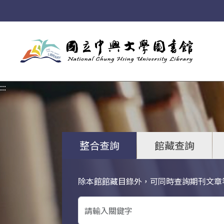
:::
:::
整合查詢
館藏查詢
除本館館藏目錄外，可同時查詢期刊文章
關鍵字搜尋