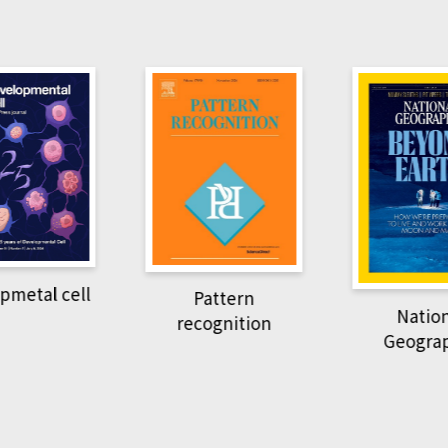
pmetal cell
Pattern
Natio
recognition
Geogra