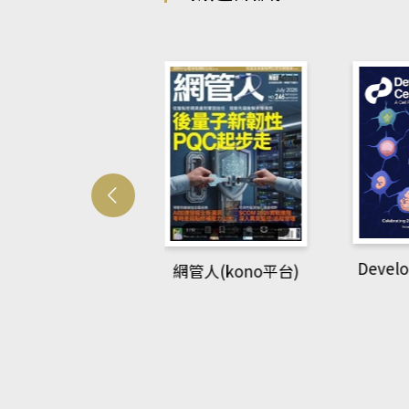
Develo
網管人(kono平台)
中英語教室(AEB
lking Library平
台)