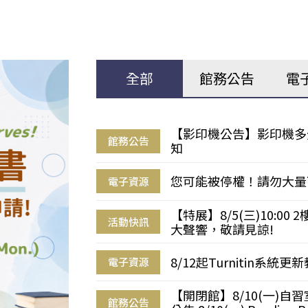
全部
館務公告
電
【影印機公告】影印機多
館務公告
知
您可能被停權！請勿大量
電子資源
【特展】8/5(三)10:0
活動快訊
大聲響，敬請見諒!
8/12起Turnitin系
電子資源
【開閉館】8/10(一)
館務公告