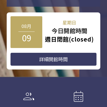
星期日
08月
今日開館時間
09
週日閉館(closed)
詳細開館時間
group
calendar_month