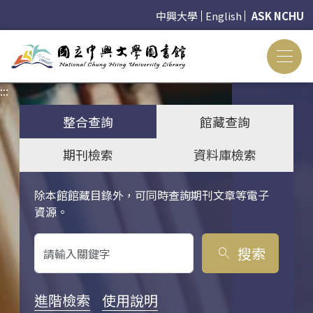
中興大學
English
ASK NCHU
:::
:::
整合查詢
館藏查詢
期刊檢索
資料庫檢索
除本館館藏目錄外，可同時查詢期刊文章等電子
關鍵字搜尋
資源。
搜索
search
進階檢索
使用說明