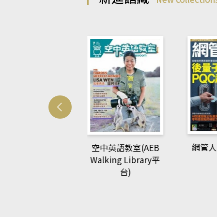
Develo
網管人(kono平台)
中英語教室(AEB
lking Library平
台)