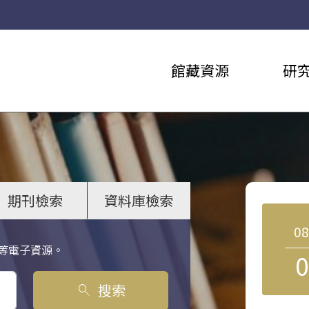
館藏資源
研
期刊檢索
資料庫檢索
0
等電子資源。
0
搜索
search