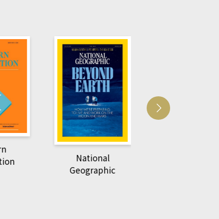
Harvard Business
萌動力一頁漫畫
Review
nal
物力學
phic