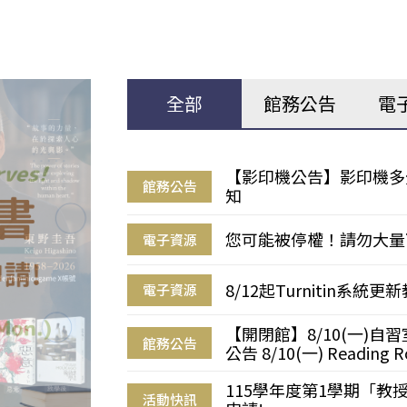
全部
館務公告
電
【影印機公告】影印機多
館務公告
知
您可能被停權！請勿大量
電子資源
8/12起Turnitin系
電子資源
【開閉館】8/10(一)
館務公告
公告 8/10(一) Reading R
115學年度第1學期「
活動快訊