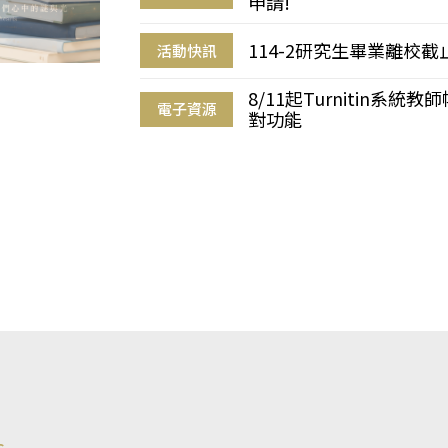
申請!
114-2研究生畢業離校
活動快訊
8/11起Turnitin系
電子資源
對功能
s