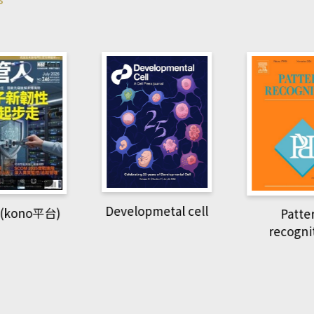
pmetal cell
Pattern
Natio
recognition
Geogra