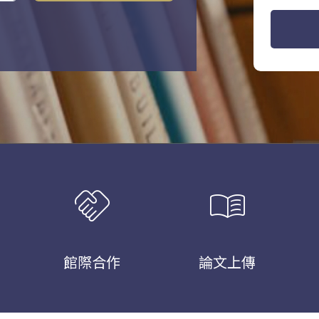
handshake
menu_book
館際合作
論文上傳