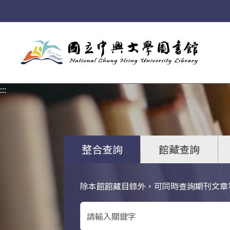
:::
:::
整合查詢
館藏查詢
除本館館藏目錄外，可同時查詢期刊文章
關鍵字搜尋