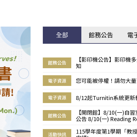
全部
館務公告
電
【影印機公告】影印機多
館務公告
知
您可能被停權！請勿大量
電子資源
8/12起Turnitin系
電子資源
【開閉館】8/10(一)
館務公告
公告 8/10(一) Reading R
115學年度第1學期「
活動快訊