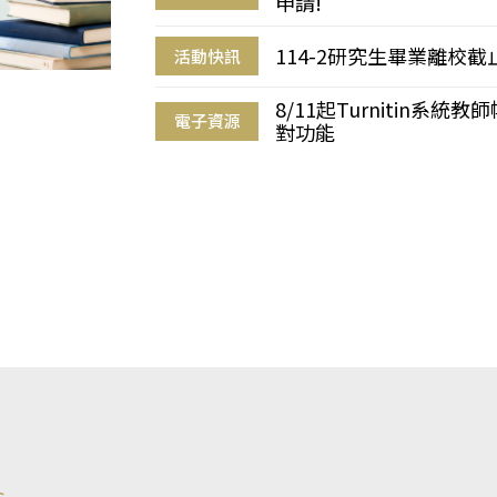
申請!
114-2研究生畢業離校
活動快訊
8/11起Turnitin系
電子資源
對功能
s