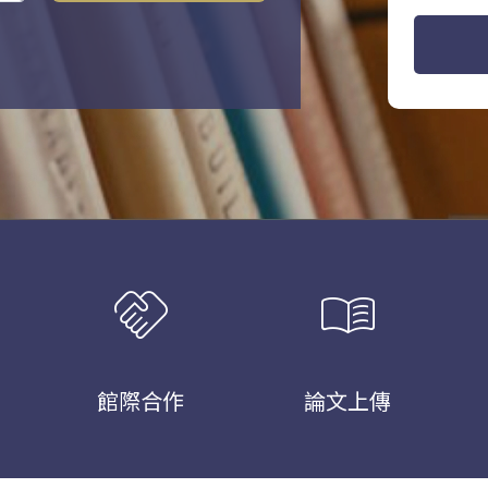
handshake
menu_book
館際合作
論文上傳