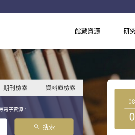
館藏資源
研
期刊檢索
資料庫檢索
0
等電子資源。
0
搜索
search