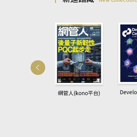
Develo
網管人(kono平台)
中英語教室(AEB
lking Library平
台)