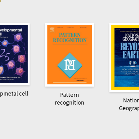
pmetal cell
Pattern
Natio
recognition
Geogra