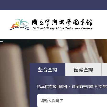
:::
:::
整合查詢
館藏查詢
除本館館藏目錄外，可同時查詢期刊文章
關鍵字搜尋