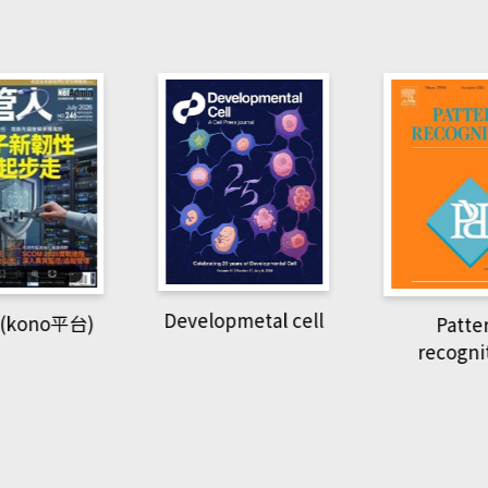
pmetal cell
Pattern
Natio
recognition
Geogra