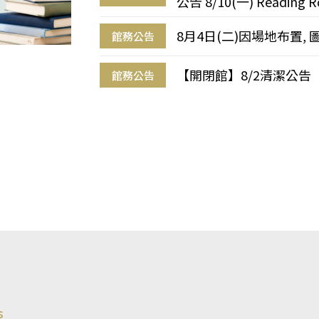
公告 8/10(一) Reading R
8月4日(二)因場地布置, 
館務公告
【開閉館】8/2清潔公告
館務公告
s