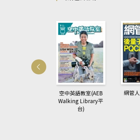
Develo
網管人(kono平台)
中英語教室(AEB
lking Library平
台)