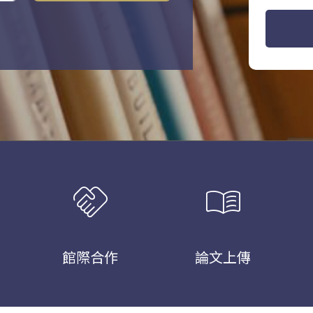
handshake
menu_book
館際合作
論文上傳