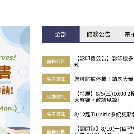
全部
館務公告
電
【影印機公告】影印機多
館務公告
知
您可能被停權！請勿大量
電子資源
【特展】8/5(三)10:0
活動快訊
大聲響，敬請見諒!
8/12起Turnitin系
電子資源
【開閉館】8/10(一)
館務公告