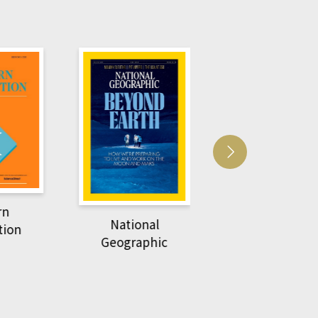
Harvard Business
萌動力一頁漫畫
Review
nal
物力學
phic