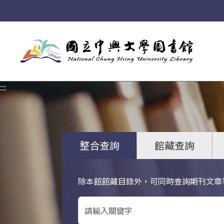
:::
:::
整合查詢
館藏查詢
除本館館藏目錄外，可同時查詢期刊文章
關鍵字搜尋