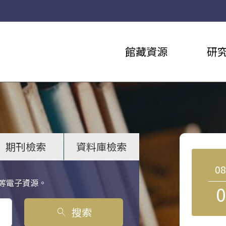
館藏資源
研
期刊檢索
資料庫檢索
0
等電子資源。
0
搜索
search