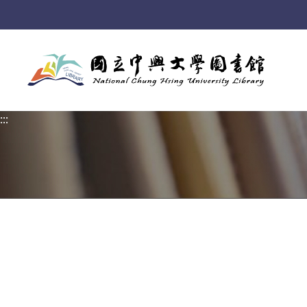
:::
:::