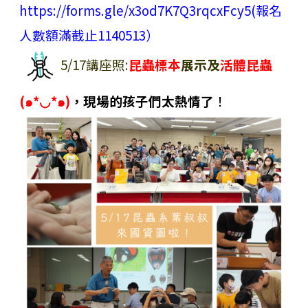
https://forms.gle/x3od7K7Q3rqcxFcy5
(報名
人數額滿截止1140513）
5/17講座照:
昆蟲標本
展示及
活體昆蟲
(๑*◡*๑)
，現場的孩子們太熱情了
！