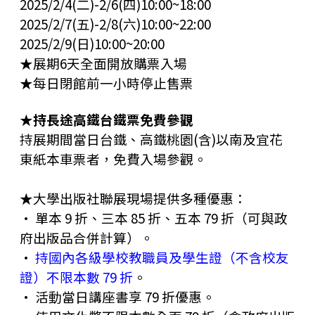
2025/2/4(二)-2/6(四)10:00~18:00
2025/2/7(五)-2/8(六)10:00~22:00
2025/2/9(日)10:00~20:00
★展期6天全面開放購票入場
★每日閉館前一小時停止售票
★持長途高鐵台鐵票免費參觀
持展期間當日台鐵、高鐵桃園(含)以南及宜花
東紙本車票者，免費入場參觀。
★
大學出版社聯展現場提供多種優惠：
• 單本 9 折、三本 85 折、五本 79 折（可與政
府出版品合併計算）。
•
持國內各級學校教職員及學生證（不含校友
證）不限本數 79 折
。
• 活動當日講座書享 79 折優惠。