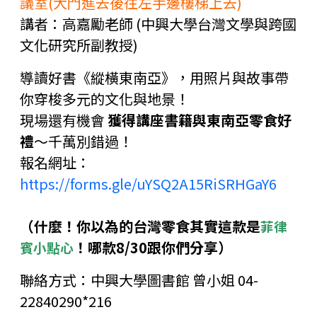
議室(大門進去後往左手邊樓梯上去)
講者：高嘉勵老師 (中興大學台灣文學與跨國
文化研究所副教授)
導讀好書《縱橫東南亞》，用照片與故事帶
你穿梭多元的文化與地景！
現場還有機會
獲得講座書籍與東南亞零食好
禮
～千萬別錯過！
報名網址：
https://forms.gle/uYSQ2A15RiSRHGaY6
（什麼！你以為的台灣零食其實這款是
菲律
！哪款8/30跟你們分享）
賓小點心
聯絡方式：中興大學圖書館 曾小姐 04-
22840290*216