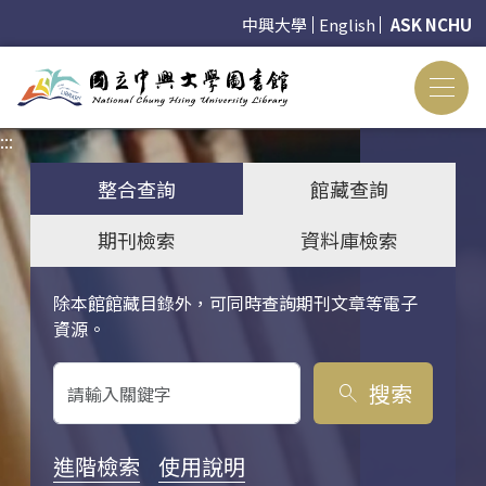
中興大學
English
ASK NCHU
:::
:::
整合查詢
館藏查詢
期刊檢索
資料庫檢索
除本館館藏目錄外，可同時查詢期刊文章等電子
關鍵字搜尋
資源。
搜索
search
進階檢索
使用說明