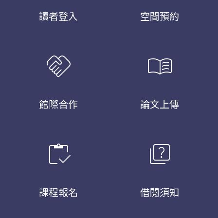
讀者登入
空間預約
handshake
menu_book
館際合作
論文上傳
inventory
quiz
課程報名
借閱須知