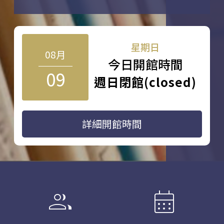
星期日
08月
今日開館時間
09
週日閉館(closed)
詳細開館時間
group
calendar_month