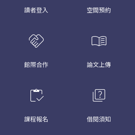
讀者登入
空間預約
handshake
menu_book
館際合作
論文上傳
inventory
quiz
課程報名
借閱須知