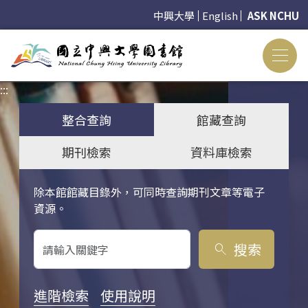
中興大學
English
ASK NCHU
:::
:::
整合查詢
館藏查詢
期刊檢索
資料庫檢索
除本館館藏目錄外，可同時查詢期刊文章等電子
關鍵字搜尋
資源。
搜索
search
進階檢索
使用說明