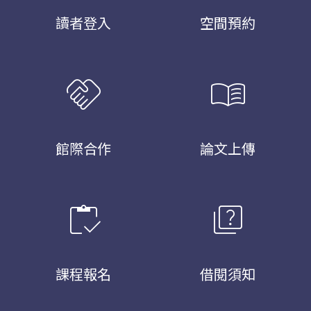
讀者登入
空間預約
handshake
menu_book
館際合作
論文上傳
inventory
quiz
課程報名
借閱須知