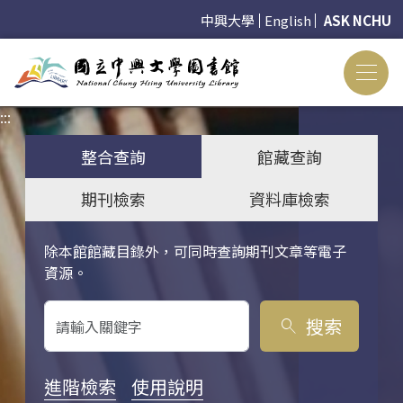
中興大學
English
ASK NCHU
:::
:::
整合查詢
館藏查詢
期刊檢索
資料庫檢索
除本館館藏目錄外，可同時查詢期刊文章等電子
關鍵字搜尋
資源。
搜索
search
進階檢索
使用說明