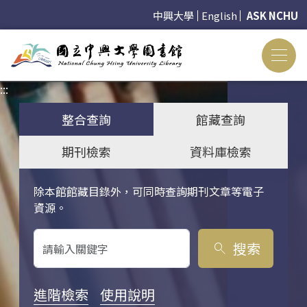
中興大學
English
ASK NCHU
:::
:::
整合查詢
館藏查詢
期刊檢索
資料庫檢索
除本館館藏目錄外，可同時查詢期刊文章等電子
關鍵字搜尋
資源。
搜索
search
進階檢索
使用說明