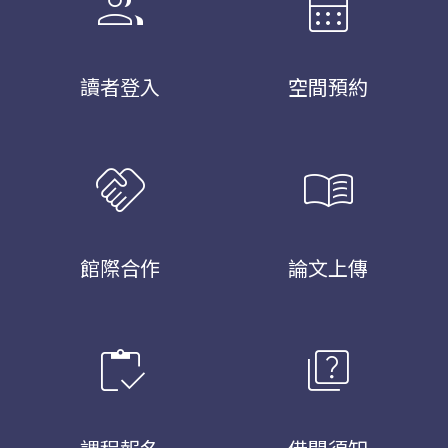
group
calendar_month
讀者登入
空間預約
handshake
menu_book
館際合作
論文上傳
inventory
quiz