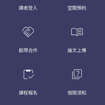
讀者登入
空間預約
handshake
menu_book
館際合作
論文上傳
inventory
quiz
課程報名
借閱須知