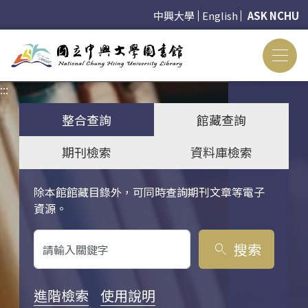
中興大學
English
ASK NCHU
:::
:::
整合查詢
館藏查詢
期刊檢索
資料庫檢索
除本館館藏目錄外，可同時查詢期刊文章等電子
關鍵字搜尋
資源。
搜索
search
進階檢索
使用說明