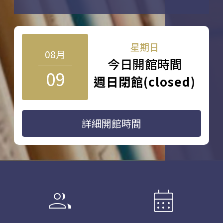
星期日
08月
今日開館時間
09
週日閉館(closed)
詳細開館時間
group
calendar_month