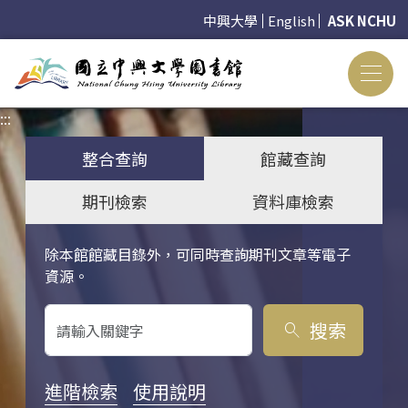
中興大學
English
ASK NCHU
:::
:::
整合查詢
館藏查詢
期刊檢索
資料庫檢索
除本館館藏目錄外，可同時查詢期刊文章等電子
關鍵字搜尋
資源。
搜索
search
進階檢索
使用說明