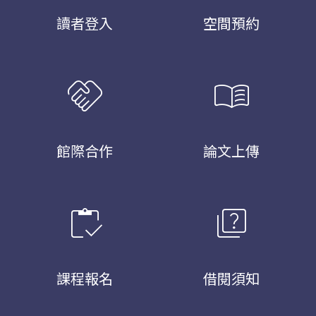
讀者登入
空間預約
handshake
menu_book
館際合作
論文上傳
inventory
quiz
課程報名
借閱須知